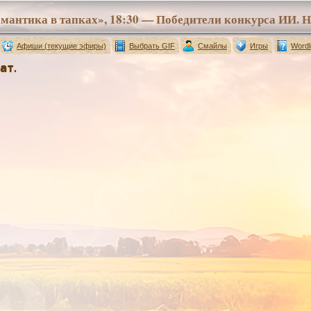
Афиши (текущие эфиры)
Выбрать GIF
Смайлы
Игры
Wordl
ат.