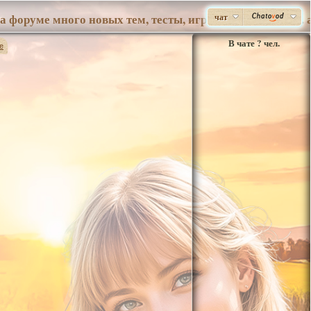
чат
В чате
?
чел.
e